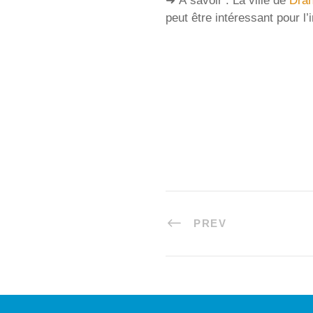
➜ À savoir : La ville de
Dra
peut être intéressant pour l
PREV