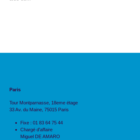
Paris
Tour Montparnasse, 18eme étage
33 Av. du Maine, 75015 Paris
Fixe : 01 83 64 75 44
Chargé d’affaire
Miguel DE AMARO