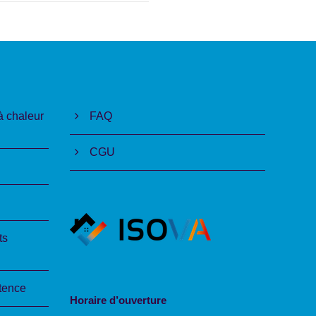
à chaleur
FAQ
CGU
ts
tence
Horaire d’ouverture