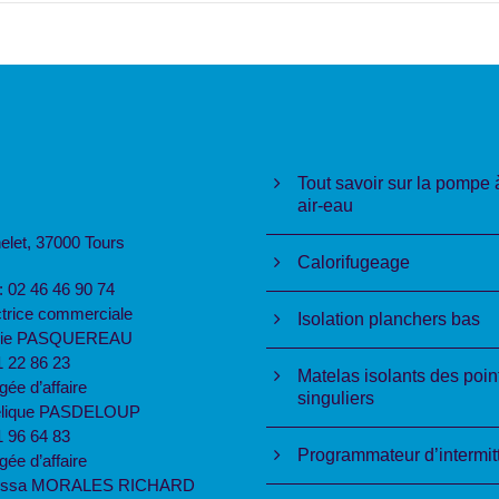
Tout savoir sur la pompe 
air-eau
elet, 37000 Tours
Calorifugeage
: 02 46 46 90 74
ctrice commerciale
Isolation planchers bas
érie PASQUEREAU
1 22 86 23
Matelas isolants des poin
ée d’affaire
singuliers
lique PASDELOUP
1 96 64 83
Programmateur d’intermit
ée d’affaire
essa MORALES RICHARD