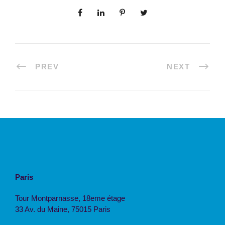
PREV
NEXT
Paris
Tour Montparnasse, 18eme étage
33 Av. du Maine, 75015 Paris