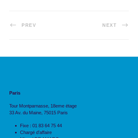
PREV
NEXT
Paris
Tour Montparnasse, 18eme étage
33 Av. du Maine, 75015 Paris
Fixe : 01 83 64 75 44
Chargé d’affaire