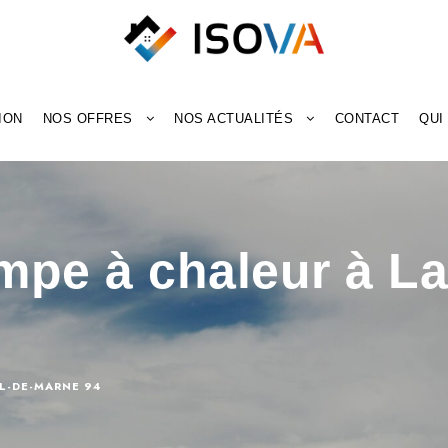
ION
NOS OFFRES
NOS ACTUALITÉS
CONTACT
QUI
mpe à chaleur à La
L-DE-MARNE 94