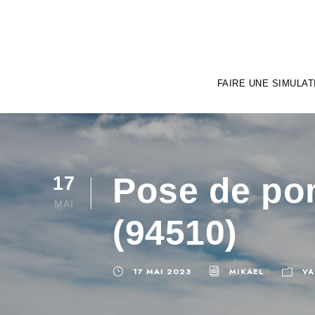
FAIRE UNE SIMULAT
Pose de po
17
MAI
(94510)
17 MAI 2023
MIKAEL
VA