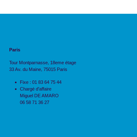
Paris
Tour Montparnasse, 18eme étage
33 Av. du Maine, 75015 Paris
Fixe : 01 83 64 75 44
Chargé d’affaire
Miguel DE AMARO
06 58 71 36 27