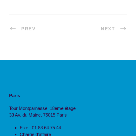
PREV
NEXT
Paris
Tour Montparnasse, 18eme étage
33 Av. du Maine, 75015 Paris
Fixe : 01 83 64 75 44
Chargé d’affaire