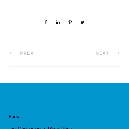
PREV
NEXT
Paris
Tour Montparnasse, 18eme étage